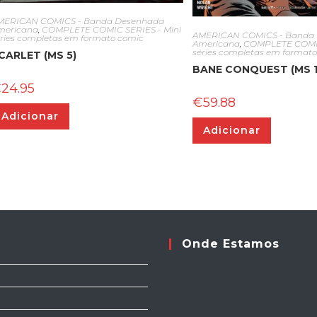
MERICAN COMICS - Banda Desenhada
mericana
,
COMPLETE COMIC SERIES - Mini
AMERICAN COMICS - Banda
éries completas em formato comic
Americana
,
COMPLETE COMIC
séries completas em format
CARLET (MS 5)
BANE CONQUEST (MS 1
€
24.95
€
59.88
Adicionar
Adicionar
Onde Estamos