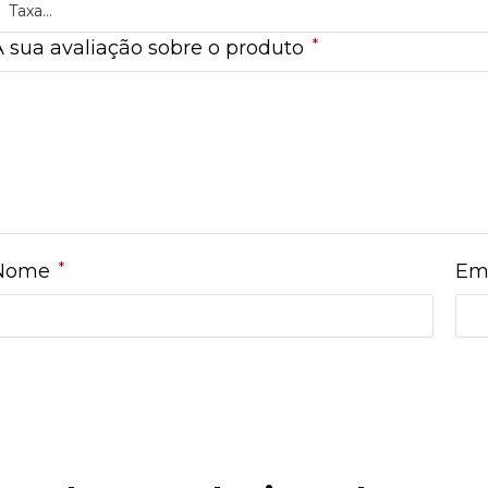
*
A sua avaliação sobre o produto
*
Nome
Em