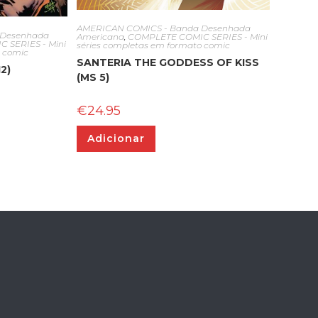
AMERICAN COMICS - Banda Desenhada
 Desenhada
Americana
,
COMPLETE COMIC SERIES - Mini
 SERIES - Mini
séries completas em formato comic
o comic
SANTERIA THE GODDESS OF KISS
2)
(MS 5)
€
24.95
Adicionar