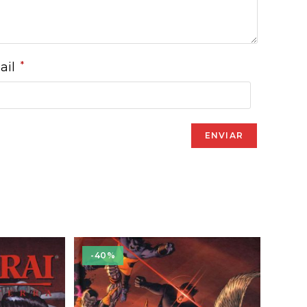
*
ail
-40%