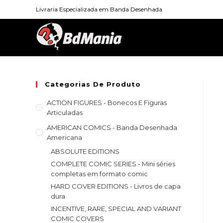
Skip
Livraria Especializada em Banda Desenhada
to
content
Categorias De Produto
ACTION FIGURES - Bonecos E Figuras
Articuladas
AMERICAN COMICS - Banda Desenhada
Americana
ABSOLUTE EDITIONS
COMPLETE COMIC SERIES - Mini séries
completas em formato comic
HARD COVER EDITIONS - Livros de capa
dura
INCENTIVE, RARE, SPECIAL AND VARIANT
COMIC COVERS