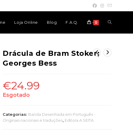
Toggle
me
Loja Online
Blog
F.A.Q.
0
website
Drácula de Bram Stoker;
Georges Bess
search
€
24.99
Esgotado
Categorias:
Banda Desenhada em Português -
Originais nacionais e traduções
,
Editora A SEITA