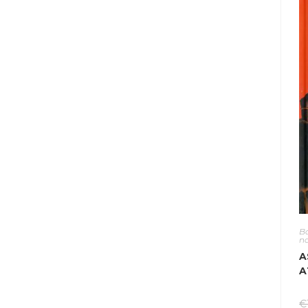
B
na
A
A
€