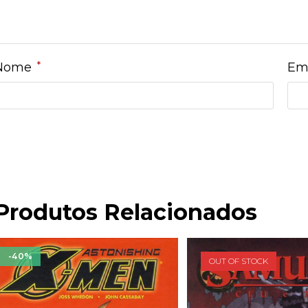
*
Nome
Em
Produtos Relacionados
-40%
OUT OF STOCK