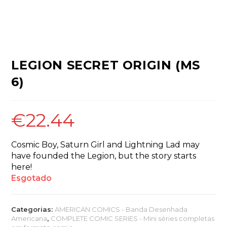
LEGION SECRET ORIGIN (MS
6)
€
22.44
Cosmic Boy, Saturn Girl and Lightning Lad may
have founded the Legion, but the story starts
here!
Esgotado
Categorias:
AMERICAN COMICS - Banda Desenhada
Americana
,
COMPLETE COMIC SERIES - Mini séries completas