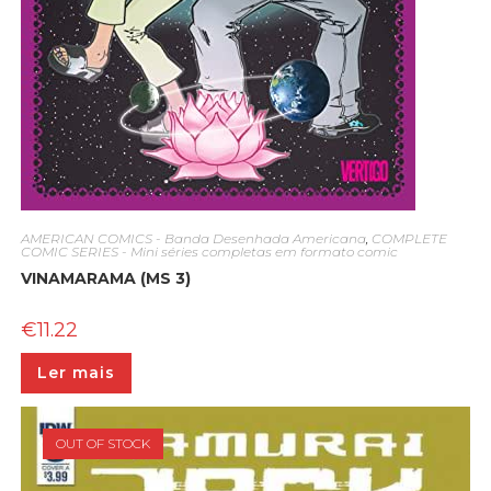
AMERICAN COMICS - Banda Desenhada Americana
,
COMPLETE
COMIC SERIES - Mini séries completas em formato comic
VINAMARAMA (MS 3)
€
11.22
Ler mais
OUT OF STOCK