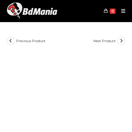
Skip
to
0
content
Previous Product
Next Product