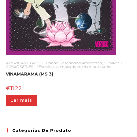
AMERICAN COMICS - Banda Desenhada Americana
,
COMPLETE
COMIC SERIES - Mini séries completas em formato comic
VINAMARAMA (MS 3)
€
11.22
Ler mais
Categorias De Produto