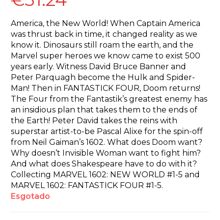
America, the New World! When Captain America
was thrust back in time, it changed reality as we
know it. Dinosaurs still roam the earth, and the
Marvel super heroes we know came to exist 500
years early. Witness David Bruce Banner and
Peter Parquagh become the Hulk and Spider-
Man! Then in FANTASTICK FOUR, Doom returns!
The Four from the Fantastik’s greatest enemy has
an insidious plan that takes them to the ends of
the Earth! Peter David takes the reins with
superstar artist-to-be Pascal Alixe for the spin-off
from Neil Gaiman’s 1602. What does Doom want?
Why doesn’t Invisible Woman want to fight him?
And what does Shakespeare have to do with it?
Collecting MARVEL 1602: NEW WORLD #1-5 and
MARVEL 1602: FANTASTICK FOUR #1-5.
Esgotado