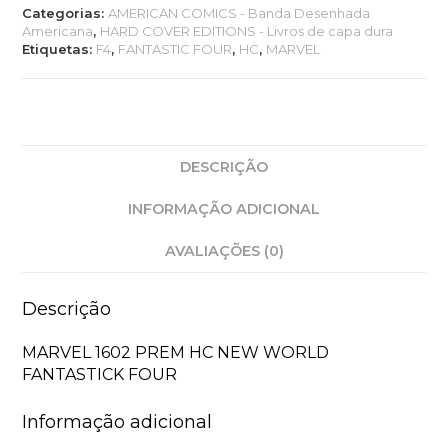
Categorias:
AMERICAN COMICS - Banda Desenhada
Americana
,
HARD COVER EDITIONS - Livros de capa dura
Etiquetas:
F4
,
FANTASTIC FOUR
,
HC
,
MARVEL
DESCRIÇÃO
INFORMAÇÃO ADICIONAL
AVALIAÇÕES (0)
Descrição
MARVEL 1602 PREM HC NEW WORLD
FANTASTICK FOUR
Informação adicional