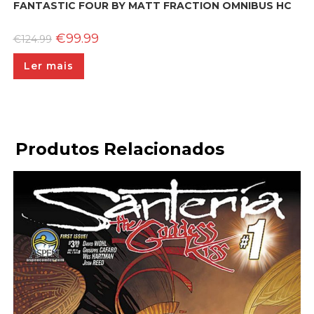
FANTASTIC FOUR BY MATT FRACTION OMNIBUS HC
O
O
€
99.99
€
124.99
preço
preço
original
atual
Ler mais
era:
é:
€124.99.
€99.99.
Produtos Relacionados