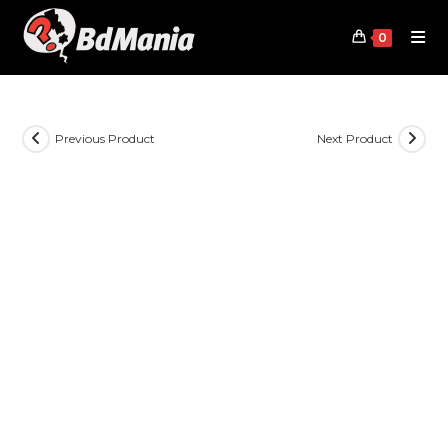
Skip
to
0
content
Previous Product
Next Product