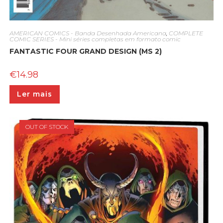
AMERICAN COMICS - Banda Desenhada Americana
,
COMPLETE
COMIC SERIES - Mini séries completas em formato comic
FANTASTIC FOUR GRAND DESIGN (MS 2)
€
14.98
Ler mais
OUT OF STOCK