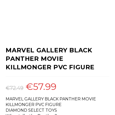
MARVEL GALLERY BLACK
PANTHER MOVIE
KILLMONGER PVC FIGURE
€
57.99
O
O
preço
preço
€
72.49
original
atual
era:
é:
€72.49.
€57.99.
MARVEL GALLERY BLACK PANTHER MOVIE
KILLMONGER PVC FIGURE
DIAMOND SELECT TOYS