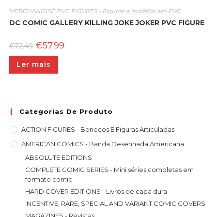
MERCHANDISE
,
PVC FIGURES - Figuras e modelos em PVC
DC COMIC GALLERY KILLING JOKE JOKER PVC FIGURE
O
O
€
57.99
€
72.49
preço
preço
original
atual
Ler mais
era:
é:
€72.49.
€57.99.
Categorias De Produto
ACTION FIGURES - Bonecos E Figuras Articuladas
AMERICAN COMICS - Banda Desenhada Americana
ABSOLUTE EDITIONS
COMPLETE COMIC SERIES - Mini séries completas em
formato comic
HARD COVER EDITIONS - Livros de capa dura
INCENTIVE, RARE, SPECIAL AND VARIANT COMIC COVERS
MAGAZINES - Revistas