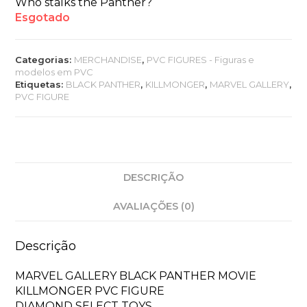
Who stalks the Panther?
Esgotado
Categorias:
MERCHANDISE
,
PVC FIGURES - Figuras e
modelos em PVC
Etiquetas:
BLACK PANTHER
,
KILLMONGER
,
MARVEL GALLERY
,
PVC FIGURE
DESCRIÇÃO
AVALIAÇÕES (0)
Descrição
MARVEL GALLERY BLACK PANTHER MOVIE
KILLMONGER PVC FIGURE
DIAMOND SELECT TOYS