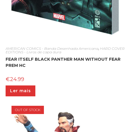
AMERICAN COMICS - Banda Desenhada Americana
,
HARD COVER
EDITIONS - Livros de capa dura
FEAR ITSELF BLACK PANTHER MAN WITHOUT FEAR
PREM HC
€
24.99
Ler mais
OUT OF STOCK