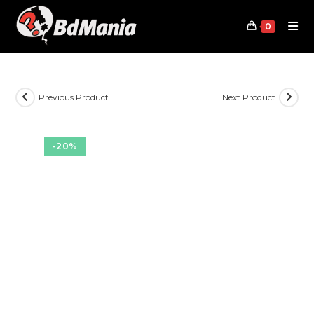
Skip
to
0
content
Previous Product
Next Product
-20%