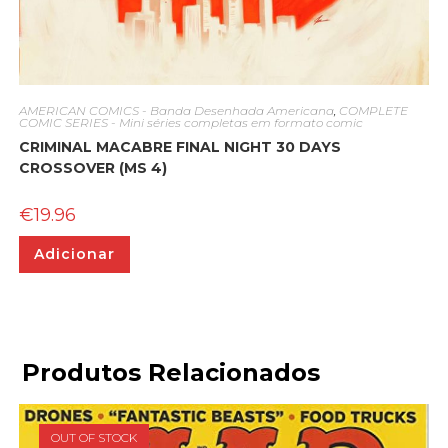
AMERICAN COMICS - Banda Desenhada Americana
,
COMPLETE
COMIC SERIES - Mini séries completas em formato comic
CRIMINAL MACABRE FINAL NIGHT 30 DAYS
CROSSOVER (MS 4)
€
19.96
Adicionar
Produtos Relacionados
OUT OF STOCK