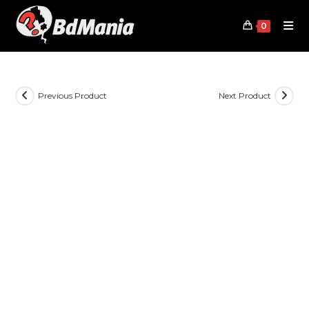
Skip
to
0
content
Previous Product
Next Product