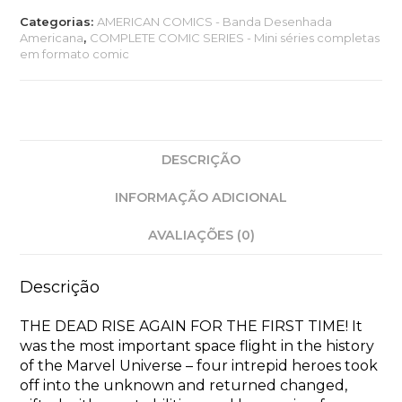
Red
Categorias:
AMERICAN COMICS - Banda Desenhada
Band
Americana
,
COMPLETE COMIC SERIES - Mini séries completas
(2025)
em formato comic
MS
5
DESCRIÇÃO
INFORMAÇÃO ADICIONAL
AVALIAÇÕES (0)
Descrição
THE DEAD RISE AGAIN FOR THE FIRST TIME! It
was the most important space flight in the history
of the Marvel Universe – four intrepid heroes took
off into the unknown and returned changed,