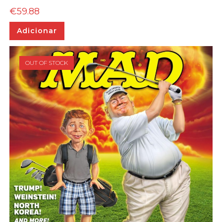
€
59.88
Adicionar
OUT OF STOCK