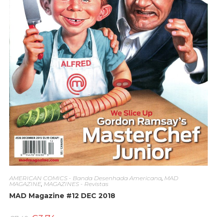
AMERICAN COMICS - Banda Desenhada Americana
,
MAD
MAGAZINE
,
MAGAZINES - Revistas
MAD Magazine #12 DEC 2018
O
O