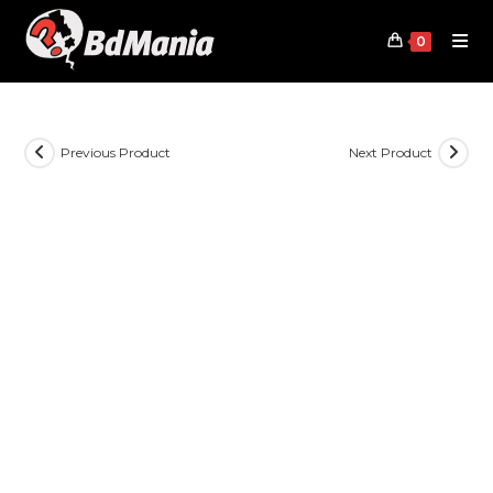
Skip
to
0
content
Previous Product
Next Product