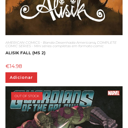
AMERICAN COMICS - Banda Desenhada Americana
,
COMPLETE
COMIC SERIES - Mini séries completas em formato comic
ALISIK FALL (MS 2)
€
14.98
Adicionar
OUT OF STOCK