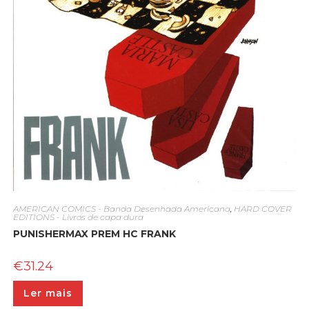
AMERICAN COMICS - Banda Desenhada Americana
,
HARD COVER
EDITIONS - Livros de capa dura
PUNISHERMAX PREM HC FRANK
€
31.24
Ler mais