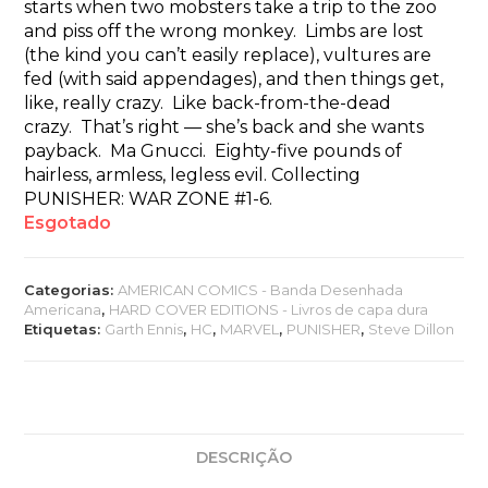
starts when two mobsters take a trip to the zoo
and piss off the wrong monkey. Limbs are lost
(the kind you can’t easily replace), vultures are
fed (with said appendages), and then things get,
like, really crazy. Like back-from-the-dead
crazy. That’s right — she’s back and she wants
payback. Ma Gnucci. Eighty-five pounds of
hairless, armless, legless evil. Collecting
PUNISHER: WAR ZONE #1-6.
Esgotado
Categorias:
AMERICAN COMICS - Banda Desenhada
Americana
,
HARD COVER EDITIONS - Livros de capa dura
Etiquetas:
Garth Ennis
,
HC
,
MARVEL
,
PUNISHER
,
Steve Dillon
DESCRIÇÃO