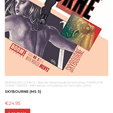
AMERICAN COMICS - Banda Desenhada Americana
,
COMPLETE
COMIC SERIES - Mini séries completas em formato comic
SKYBOURNE (MS 5)
€
24.95