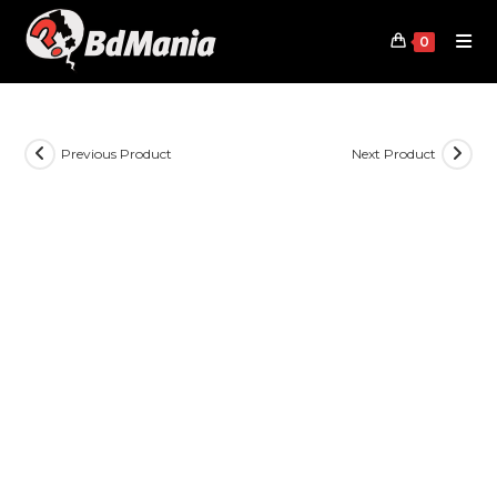
Skip
to
0
content
Previous Product
Next Product