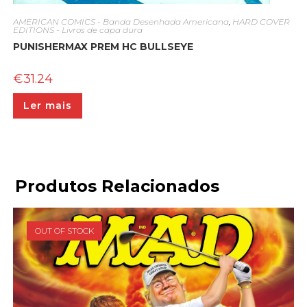
AMERICAN COMICS - Banda Desenhada Americana
,
HARD COVER
EDITIONS - Livros de capa dura
PUNISHERMAX PREM HC BULLSEYE
€
31.24
Ler mais
Produtos Relacionados
OUT OF STOCK