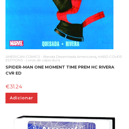
AMERICAN COMICS - Banda Desenhada Americana
,
HARD COVER
EDITIONS - Livros de capa dura
SPIDER-MAN ONE MOMENT TIME PREM HC RIVERA
CVR ED
€
31.24
Adicionar