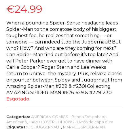
€
24.99
When a pounding Spider-Sense headache leads
Spider-Man to the comatose body of his biggest,
toughest foe, he realizes that something — or
someone — can indeed stop the Juggernaut! But
who? How? And who are they coming for next?
Can Spider-Man find out before it’s too late? And
will Peter Parker ever get to have dinner with
Carlie Cooper? Roger Stern and Lee Weeks
return to unravel the mystery. Plus, relive a classic
encounter between Spidey and Juggernaut from
Amazing Spider-Man #229 & #230! Collecting
AMAZING SPIDER-MAN #626-629 & #229-230
Esgotado
Categorias:
AMERICAN COMICS - Banda Desenhada
Americana
,
HARD COVER EDITIONS - Livros de capa dura
Etiquetas:
HC
,
JUGGERNAUT
,
MARVEL
,
SPIDER-MAN