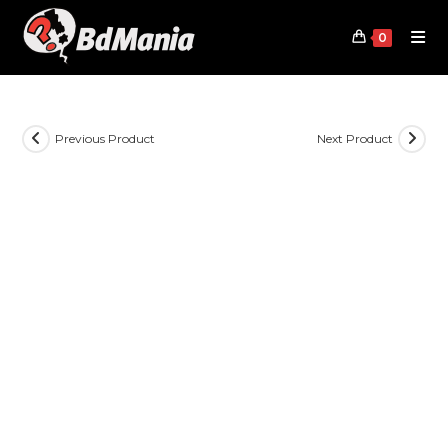
Skip
to
0
content
Previous Product
Next Product