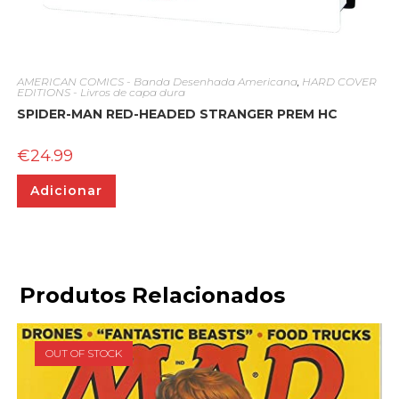
AMERICAN COMICS - Banda Desenhada Americana
,
HARD COVER
EDITIONS - Livros de capa dura
SPIDER-MAN RED-HEADED STRANGER PREM HC
€
24.99
Adicionar
Produtos Relacionados
OUT OF STOCK