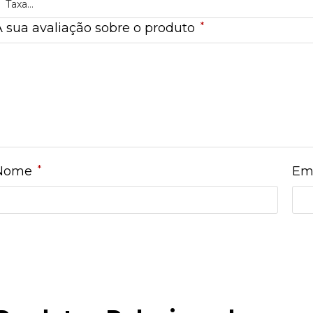
*
A sua avaliação sobre o produto
*
Nome
Em