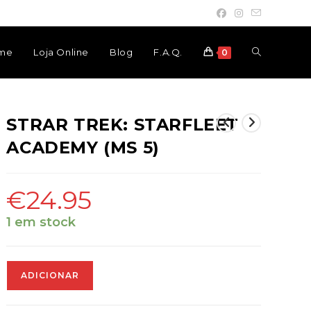
Toggle
me
Loja Online
Blog
F.A.Q.
0
website
STRAR TREK: STARFLEET
ACADEMY (MS 5)
search
€
24.95
1 em stock
Quantidade
ADICIONAR
de
STRAR