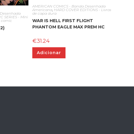
AMERICAN COMICS - Banda Desenhada
Americana
,
HARD COVER EDITIONS - Livros
de capa dura
 Desenhada
 SERIES - Mini
WAR IS HELL FIRST FLIGHT
o comic
PHANTOM EAGLE MAX PREM HC
2)
€
31.24
Adicionar