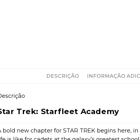
DESCRIÇÃO
INFORMAÇÃO ADI
Descrição
Star Trek: Starfleet Academy
A bold new chapter for STAR TREK begins here, in 
ife is like for cadets at the galaxy’s greatest scho