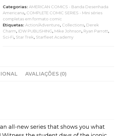
TREK:
Categorias:
AMERICAN COMICS - Banda Desenhada
STARFLEET
Americana
,
COMPLETE COMIC SERIES - Mini séries
ACADEMY
completas em formato comic
(MS
Etiquetas:
Action/Adventure
,
Collections
,
Derek
5)
Charm
,
IDW PUBLISHING
,
Mike Johnson
,
Ryan Parrott
,
Sci-Fi
,
Star Trek
,
Starfleet Academy
CIONAL
AVALIAÇÕES (0)
an all-new series that shows you what
ol! Witness the student days of the iconic