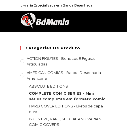
Skip
Livraria Especializada em Banda Desenhada
to
content
Categorias De Produto
ACTION FIGURES - Bonecos E Figuras
Articuladas
AMERICAN COMICS - Banda Desenhada
Americana
ABSOLUTE EDITIONS
COMPLETE COMIC SERIES - Mini
séries completas em formato comic
HARD COVER EDITIONS - Livros de capa
dura
INCENTIVE, RARE, SPECIAL AND VARIANT
COMIC COVERS