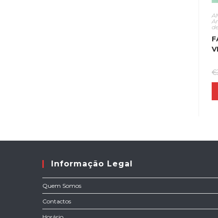
A
A
d
F
V
€
Informação Legal
Quem Somos
Contactos
Horário