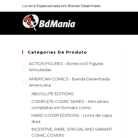
Skip
Livraria Especializada em Banda Desenhada
to
content
Categorias De Produto
ACTION FIGURES - Bonecos E Figuras
Articuladas
AMERICAN COMICS - Banda Desenhada
Americana
ABSOLUTE EDITIONS
COMPLETE COMIC SERIES - Mini séries
completas em formato comic
HARD COVER EDITIONS - Livros de capa
dura
INCENTIVE, RARE, SPECIAL AND VARIANT
COMIC COVERS