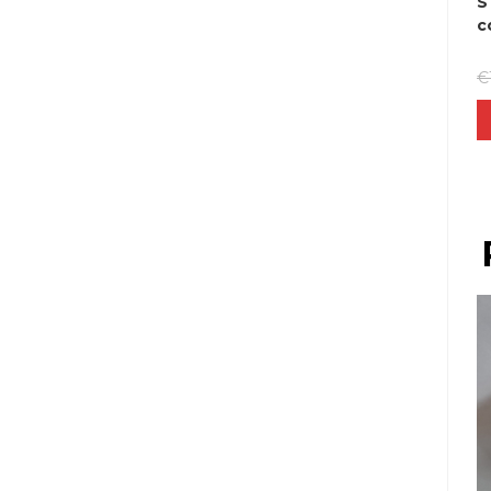
S
c
€