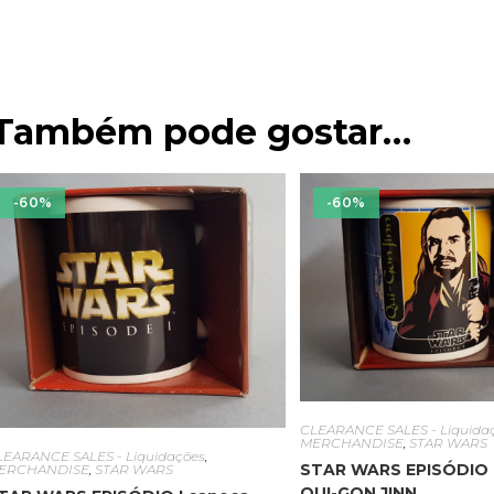
Também pode gostar…
-60%
-60%
CLEARANCE SALES - Liquida
MERCHANDISE
,
STAR WARS
LEARANCE SALES - Liquidações
,
STAR WARS EPISÓDIO 
ERCHANDISE
,
STAR WARS
QUI-GON JINN