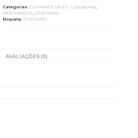
WARS
Categorias:
CLEARANCE SALES - Liquidações
,
EPISÓDIO
MERCHANDISE
,
STAR WARS
I
Etiqueta:
STAR WARS
caneca
STARSHIPS
AVALIAÇÕES (0)