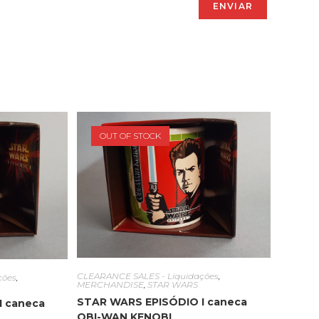
OUT OF STOCK
CLEARANCE SALES - Liquidações
,
ções
,
MERCHANDISE
,
STAR WARS
STAR WARS EPISÓDIO I caneca
I caneca
OBI-WAN KENOBI