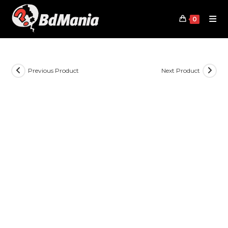
Skip
to
0
content
Previous Product
Next Product