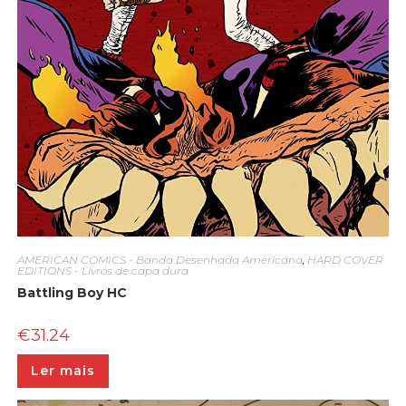
AMERICAN COMICS - Banda Desenhada Americana
,
HARD COVER
EDITIONS - Livros de capa dura
Battling Boy HC
€
31.24
Ler mais