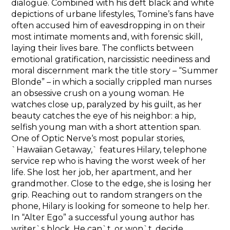
dialogue. Combined with his deft black and white
depictions of urbane lifestyles, Tomine’s fans have
often accused him of eavesdropping in on their
most intimate moments and, with forensic skill,
laying their lives bare. The conflicts between
emotional gratification, narcissistic neediness and
moral discernment mark the title story – “Summer
Blonde” – in which a socially crippled man nurses
an obsessive crush on a young woman. He
watches close up, paralyzed by his guilt, as her
beauty catches the eye of his neighbor: a hip,
selfish young man with a short attention span.
One of
Optic Nerve
‘s most popular stories,
`Hawaiian Getaway,` features Hilary, telephone
service rep who is having the worst week of her
life. She lost her job, her apartment, and her
grandmother. Close to the edge, she is losing her
grip. Reaching out to random strangers on the
phone, Hilary is looking for someone to help her.
In “Alter Ego” a successful young author has
writer`s block. He can`t, or won`t, decide