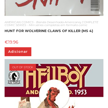
AMERICAN COMICS - Banda Desenhada Americana
,
COMPLETE
COMIC SERIES - Mini séries completas em formato comic
HUNT FOR WOLVERINE CLAWS OF KILLER (MS 4)
€
19.96
Adicionar
OUT OF STOCK