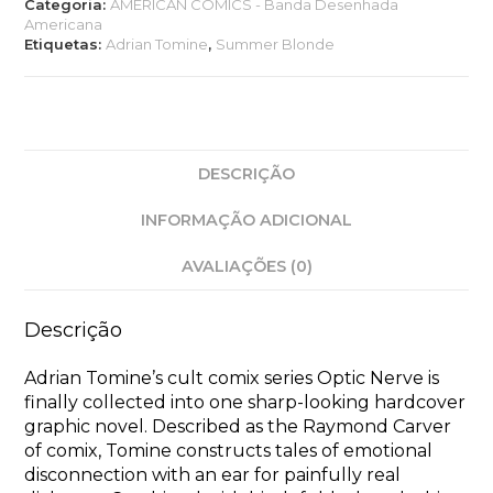
Categoria:
AMERICAN COMICS - Banda Desenhada
Americana
Etiquetas:
Adrian Tomine
,
Summer Blonde
DESCRIÇÃO
INFORMAÇÃO ADICIONAL
AVALIAÇÕES (0)
Descrição
Adrian Tomine’s cult comix series
Optic Nerve
is
finally collected into one sharp-looking hardcover
graphic novel. Described as the Raymond Carver
of comix, Tomine constructs tales of emotional
disconnection with an ear for painfully real