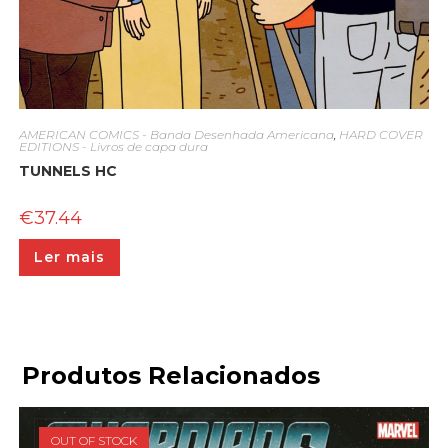
AMERICAN COMICS - Banda Desenhada Americana
,
HARD COVER
EDITIONS - Livros de capa dura
TUNNELS HC
€
37.44
Ler mais
Produtos Relacionados
OUT OF STOCK