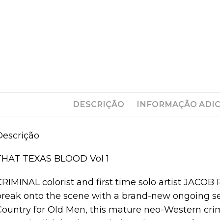
DESCRIÇÃO
INFORMAÇÃO ADI
Descrição
THAT TEXAS BLOOD Vol 1
CRIMINAL colorist and first time solo artist JAC
break onto the scene with a brand-new ongoing se
Country for Old Men, this mature neo-Western crime