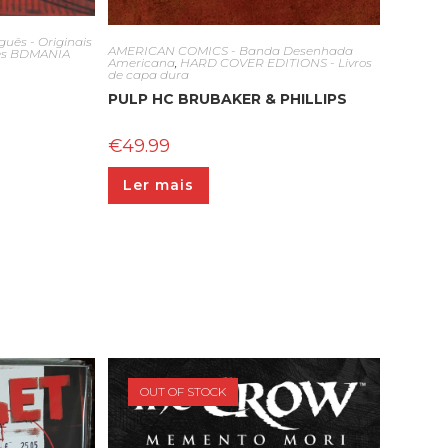
ês - Originais
AMERICAN COMICS - Banda Desenhada
es BDMANIA
Americana
,
HARD COVER EDITIONS - Livros
de capa dura
PULP HC BRUBAKER & PHILLIPS
€
49.99
Ler mais
OUT OF STOCK