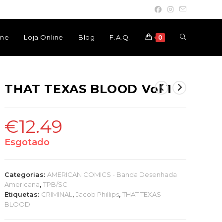
Toggle
me
Loja Online
Blog
F.A.Q.
0
website
THAT TEXAS BLOOD Vol 1
search
€
12.49
Esgotado
Categorias:
AMERICAN COMICS - Banda Desenhada
Americana
,
TPB/SC
Etiquetas:
CRIMINAL
,
Jacob Phillips
,
THAT TEXAS
BLOOD