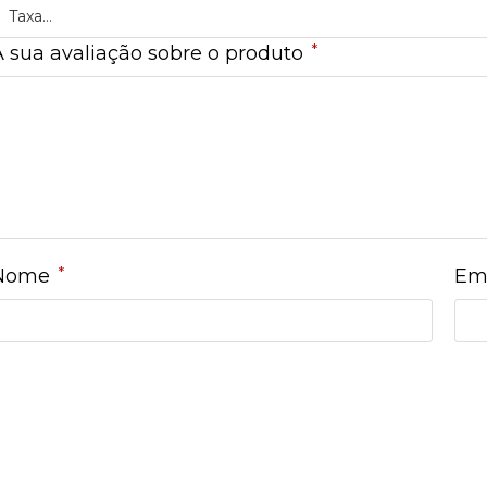
*
A sua avaliação sobre o produto
*
Nome
Em