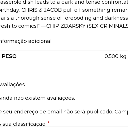
asserole dish leads to a dark and tense confronta
birthday.“CHRIS & JACOB pull off something remarka
nails a thorough sense of foreboding and darkness
fresh to comics!” —CHIP ZDARSKY (SEX CRIMINALS,
Informação adicional
PESO
0.500 kg
Avaliações
Ainda não existem avaliações.
O seu endereço de email não será publicado.
Camp
*
A sua classificação