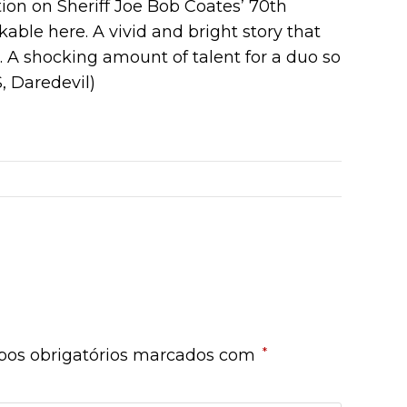
tion on Sheriff Joe Bob Coates’ 70th
ble here. A vivid and bright story that
. A shocking amount of talent for a duo so
 Daredevil)
*
os obrigatórios marcados com