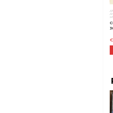
A
A
s
C
3