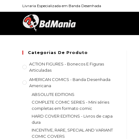
Skip
Livraria Especializada em Banda Desenhada
to
content
Categorias De Produto
ACTION FIGURES - Bonecos E Figuras
Articuladas
AMERICAN COMICS - Banda Desenhada
Americana
ABSOLUTE EDITIONS
COMPLETE COMIC SERIES - Mini séries
completas em formato comic
HARD COVER EDITIONS - Livros de capa
dura
INCENTIVE, RARE, SPECIAL AND VARIANT
COMIC COVERS