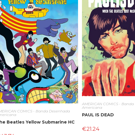
AMERICAN COMICS - Banda
Americana
MERICAN COMICS - Banda Desenhada
PAUL IS DEAD
mericana
he Beatles Yellow Submarine HC
€
21.24