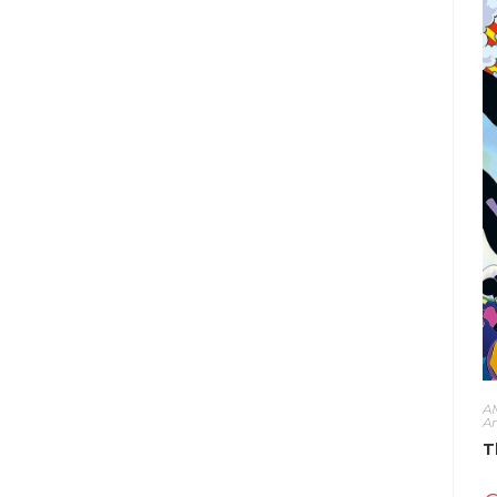
A
A
T