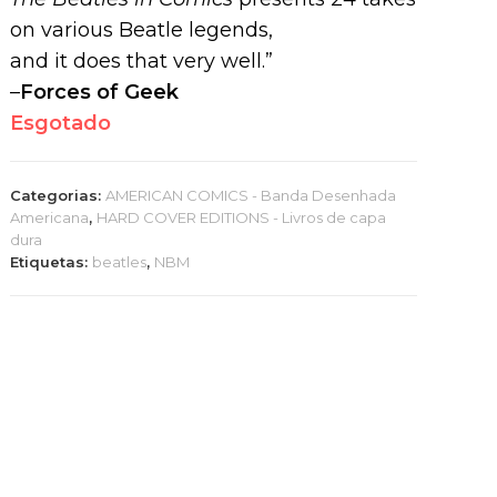
on various Beatle legends,
and it does that very well.”
–
Forces of Geek
Esgotado
Categorias:
AMERICAN COMICS - Banda Desenhada
Americana
,
HARD COVER EDITIONS - Livros de capa
dura
Etiquetas:
beatles
,
NBM