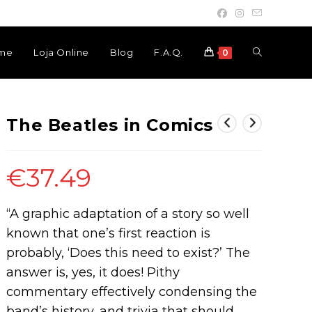
Toggle
me
Loja Online
Blog
F.A.Q.
0
website
The Beatles in Comics
search
€
37.49
“A graphic adaptation of a story so well
known that one’s first reaction is
probably, ‘Does this need to exist?’ The
answer is, yes, it does! Pithy
commentary effectively condensing the
band’s history, and trivia that should