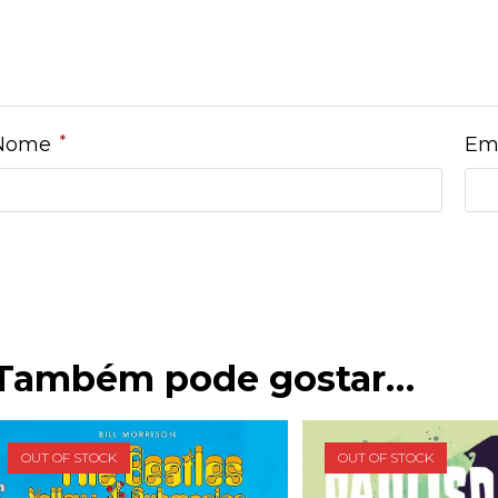
*
Nome
Em
Também pode gostar…
OUT OF STOCK
OUT OF STOCK