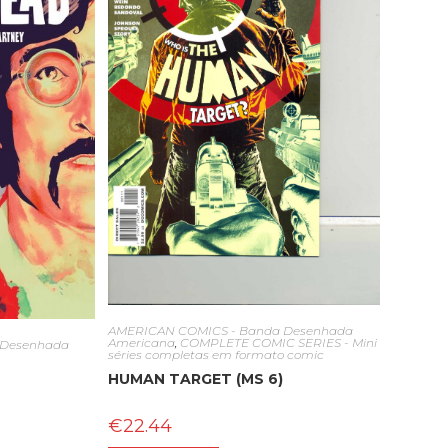
AMERICAN COMICS - Banda Desenhada
Americana
,
COMPLETE COMIC SERIES - Mini
 Desenhada
séries completas em formato comic
HUMAN TARGET (MS 6)
€
22.44