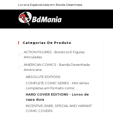
Skip
Livraria Especializada em Banda Desenhada
to
content
Categorias De Produto
ACTION FIGURES - Bonecos E Figuras
Articuladas
AMERICAN COMICS - Banda Desenhada
Americana
ABSOLUTE EDITIONS
COMPLETE COMIC SERIES - Mini séries
completas em formato comic
HARD COVER EDITIONS - Livros de
capa dura
INCENTIVE, RARE, SPECIAL AND VARIANT
COMIC COVERS