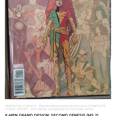
AMERICAN COMICS - Banda Desenhada Americana
,
COMPLETE
COMIC SERIES - Mini séries completas em formato comic
X-MEN GRAND DESIGN: SECOND GENESIS (MS 2)