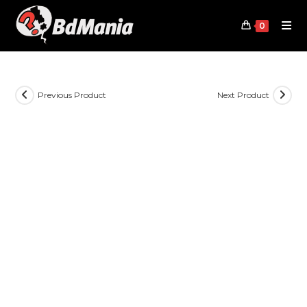
Skip
to
0
content
Previous Product
Next Product