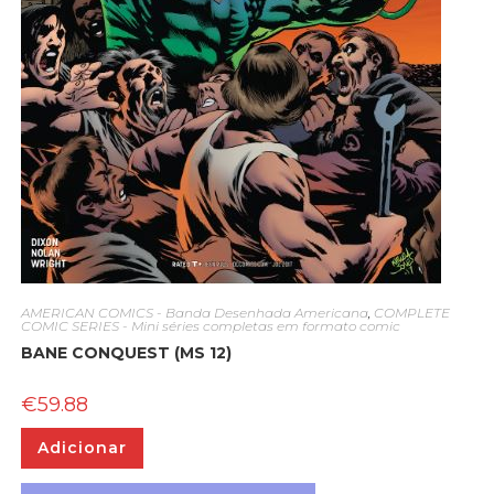
AMERICAN COMICS - Banda Desenhada Americana
,
COMPLETE
COMIC SERIES - Mini séries completas em formato comic
BANE CONQUEST (MS 12)
€
59.88
Adicionar