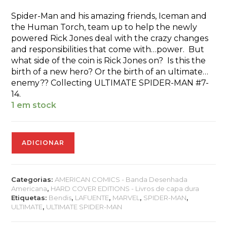
Spider-Man and his amazing friends, Iceman and
the Human Torch, team up to help the newly
powered Rick Jones deal with the crazy changes
and responsibilities that come with…power. But
what side of the coin is Rick Jones on? Is this the
birth of a new hero? Or the birth of an ultimate…
enemy?? Collecting ULTIMATE SPIDER-MAN #7-
14.
1 em stock
Quantidade
ADICIONAR
de
ULTIMATE
COMICS
SPIDER-
Categorias:
AMERICAN COMICS - Banda Desenhada
MAN
Americana
,
HARD COVER EDITIONS - Livros de capa dura
CHAMELEONS
Etiquetas:
Bendis
,
LAFUENTE
,
MARVEL
,
SPIDER-MAN
,
PREM
ULTIMATE
,
ULTIMATE SPIDER-MAN
HC