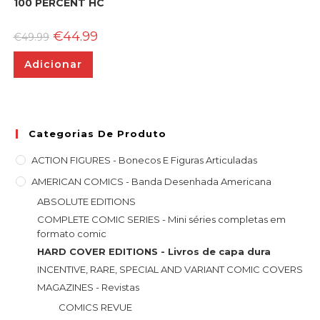
100 PERCENT HC
O
O
€
44.99
€
49.99
preço
preço
original
atual
Adicionar
era:
é:
€49.99.
€44.99.
Categorias De Produto
ACTION FIGURES - Bonecos E Figuras Articuladas
AMERICAN COMICS - Banda Desenhada Americana
ABSOLUTE EDITIONS
COMPLETE COMIC SERIES - Mini séries completas em
formato comic
HARD COVER EDITIONS - Livros de capa dura
INCENTIVE, RARE, SPECIAL AND VARIANT COMIC COVERS
MAGAZINES - Revistas
COMICS REVUE