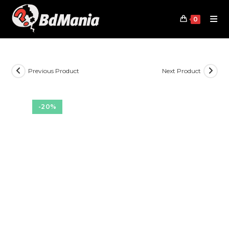
Skip
to
0
content
Previous Product
Next Product
-20%