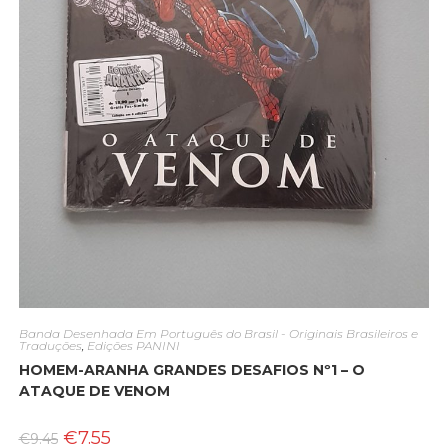
Banda Desenhada Em Português do Brasil - Originais Brasileiros e
Traduções
,
Edições PANINI
HOMEM-ARANHA GRANDES DESAFIOS Nº1 – O
ATAQUE DE VENOM
O
O
€
7.55
€
9.45