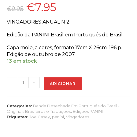
€
7.95
O
O
preço
preço
€
9.95
original
atual
era:
é:
€9.95.
€7.95.
VINGADORES ANUAL N 2
Edição da PANINI Brasil em Português do Brasil.
Capa mole, a cores, formato 17cm X 26cm. 196 p.
Edição de outubro de 2007
13 em stock
Quantidade
-
+
ADICIONAR
de
VINGADORES
ANUAL
Nº2
Categorias:
Banda Desenhada Em Português do Brasil -
Originais Brasileiros e Traduções
,
Edições PANINI
Etiquetas:
Joe Casey
,
panini
,
Vingadores