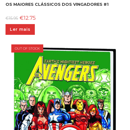
OS MAIORES CLÁSSICOS DOS VINGADORES #1
O
O
€
12.75
€
15.95
preço
preço
original
atual
Ler mais
era:
é:
€15.95.
€12.75.
OUT OF STOCK