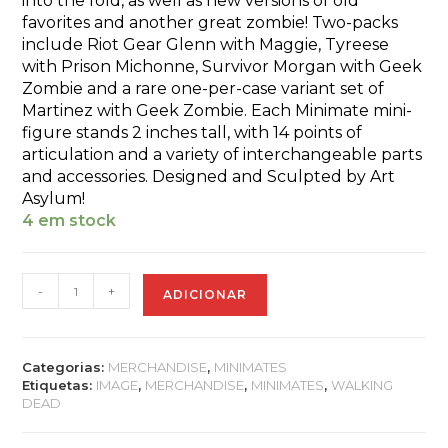
into the fold, as well as new versions of old
favorites and another great zombie! Two-packs
include Riot Gear Glenn with Maggie, Tyreese
with Prison Michonne, Survivor Morgan with Geek
Zombie and a rare one-per-case variant set of
Martinez with Geek Zombie. Each Minimate mini-
figure stands 2 inches tall, with 14 points of
articulation and a variety of interchangeable parts
and accessories. Designed and Sculpted by Art
Asylum!
4 em stock
Quantidade
-
+
ADICIONAR
de
WALKING
DEAD
MINIMATES
Categorias:
MERCHANDISE
,
MINIMATES
SER
Etiquetas:
IMAGE
,
MERCHANDISE
,
MINIMATES
,
WALKING
5
DEAD
ASST
MAGGIE