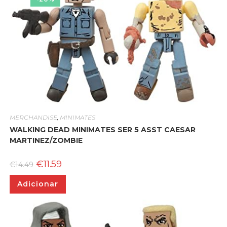
MERCHANDISE
,
MINIMATES
WALKING DEAD MINIMATES SER 5 ASST CAESAR
MARTINEZ/ZOMBIE
O
O
€
11.59
€
14.49
preço
preço
original
atual
Adicionar
era:
é:
€14.49.
€11.59.