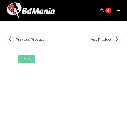
Skip
to
0
content
Previous Product
Next Product
-20%