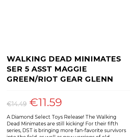
WALKING DEAD MINIMATES
SER 5 ASST MAGGIE
GREEN/RIOT GEAR GLENN
€
11.59
O
O
preço
preço
€
14.49
original
atual
era:
é:
€14.49.
€11.59.
A Diamond Select Toys Release! The Walking
Dead Minimates are still kicking! For their fifth
series, DST is bringing more fan-favorite survivors