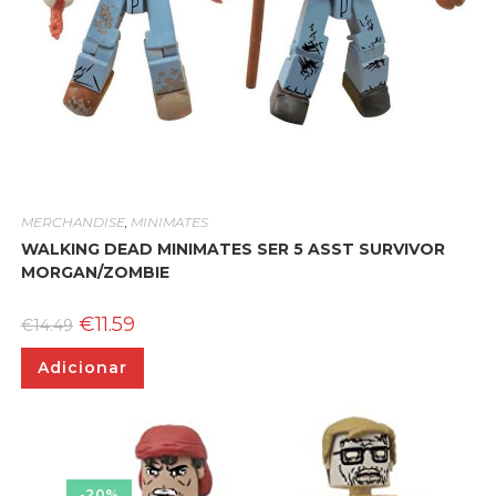
MERCHANDISE
,
MINIMATES
WALKING DEAD MINIMATES SER 5 ASST SURVIVOR
MORGAN/ZOMBIE
O
O
€
11.59
€
14.49
preço
preço
original
atual
Adicionar
era:
é:
€14.49.
€11.59.
-20%