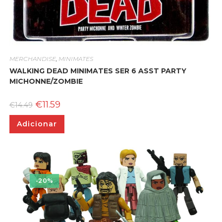
MERCHANDISE
,
MINIMATES
WALKING DEAD MINIMATES SER 6 ASST PARTY
MICHONNE/ZOMBIE
O
O
€
11.59
€
14.49
preço
preço
original
atual
Adicionar
era:
é:
€14.49.
€11.59.
-20%