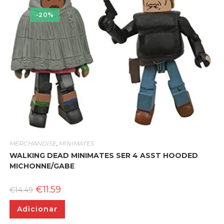
-20%
MERCHANDISE
,
MINIMATES
WALKING DEAD MINIMATES SER 4 ASST HOODED
MICHONNE/GABE
O
O
€
11.59
€
14.49
preço
preço
original
atual
Adicionar
era:
é:
€14.49.
€11.59.