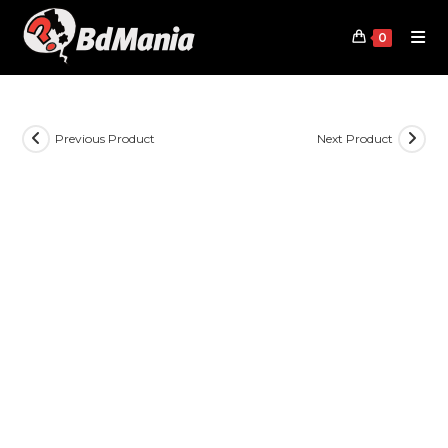
Skip
to
0
content
Previous Product
Next Product