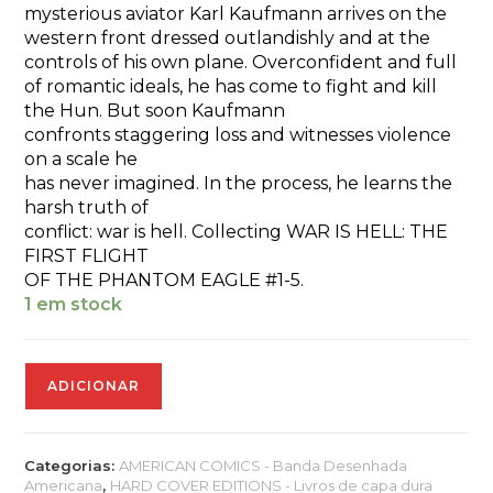
mysterious aviator Karl Kaufmann arrives on the
western front dressed outlandishly and at the
controls of his own plane. Overconfident and full
of romantic ideals, he has come to fight and kill
the Hun. But soon Kaufmann
confronts staggering loss and witnesses violence
on a scale he
has never imagined. In the process, he learns the
harsh truth of
conflict: war is hell. Collecting WAR IS HELL: THE
FIRST FLIGHT
OF THE PHANTOM EAGLE #1-5.
1 em stock
Quantidade
ADICIONAR
de
WAR
IS
HELL
Categorias:
AMERICAN COMICS - Banda Desenhada
FIRST
Americana
,
HARD COVER EDITIONS - Livros de capa dura