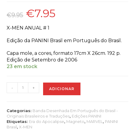
€
7.95
O
O
preço
preço
€
9.95
original
atual
era:
é:
€9.95.
€7.95.
X-MEN ANUAL # 1
Edição da PANINI Brasil em Português do Brasil.
Capa mole, a cores, formato 17cm X 26cm. 192 p.
Edição de Setembro de 2006
23 em stock
Quantidade
-
+
ADICIONAR
de
X-
MEN
ANUAL
Categorias:
Banda Desenhada Em Português do Brasil -
#1
Originais Brasileiros e Traduções
,
Edições PANINI
Etiquetas:
Era do Apocalipse
,
Magneto
,
MARVEL
,
PANINI
Brasil
,
X-MEN