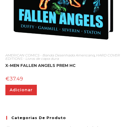
AMERICAN COMICS - Banda Desenhada Americana
,
HARD COVER
EDITIONS - Livros de capa dura
X-MEN FALLEN ANGELS PREM HC
€
37.49
Adicionar
Categorias De Produto