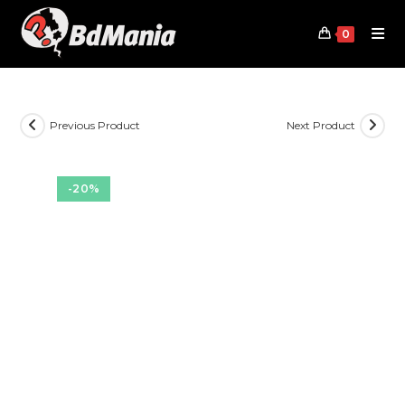
Skip
to
0
content
Previous Product
Next Product
-20%