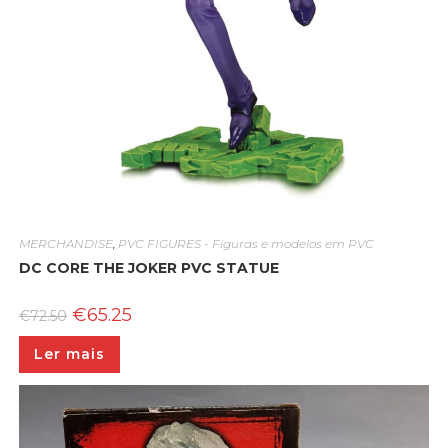
MERCHANDISE
,
PVC FIGURES - Figuras e modelos em PVC
DC CORE THE JOKER PVC STATUE
O
O
€
65.25
€
72.50
preço
preço
original
atual
Ler mais
era:
é:
€72.50.
€65.25.