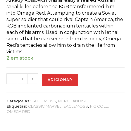
Arkady Rossovich was already a feared Russian
serial killer before the KGB transformered him
into Omega Red. Attempting to create a Soviet
super soldier that could rival Captain America, the
KGB implanted carbonadium tentacles within
each of his arms. Used in conjunction with lethal
spores that he can secrete from his body, Omega
Red’s tentacles allow him to drain the life from
victims
2 em stock
Quantidade
-
+
ADICIONAR
de
CLASSIC
MARVEL
FIG
Categorias:
EAGLEMOSS
,
MERCHANDISE
COLL
Etiquetas:
CLASSIC MARVEL
,
EAGLEMOSS
,
FIG COLL
,
MAG
OMEGA RED
SPECIAL
OMEGA
RED