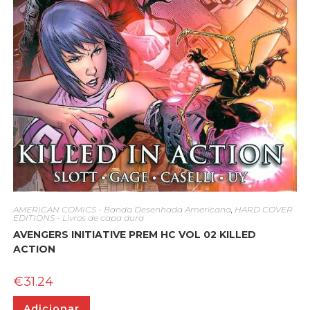
AMERICAN COMICS - Banda Desenhada Americana
,
HARD COVER
EDITIONS - Livros de capa dura
AVENGERS INITIATIVE PREM HC VOL 02 KILLED
ACTION
€
31.24
Adicionar