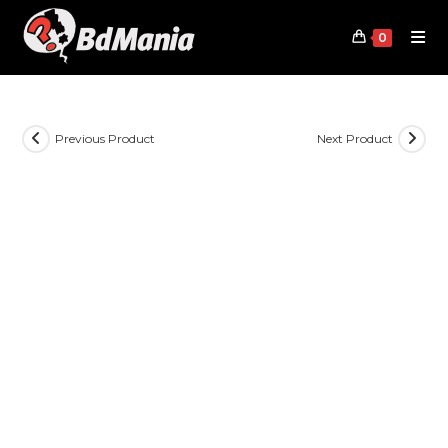
Skip
to
0
content
Previous Product
Next Product