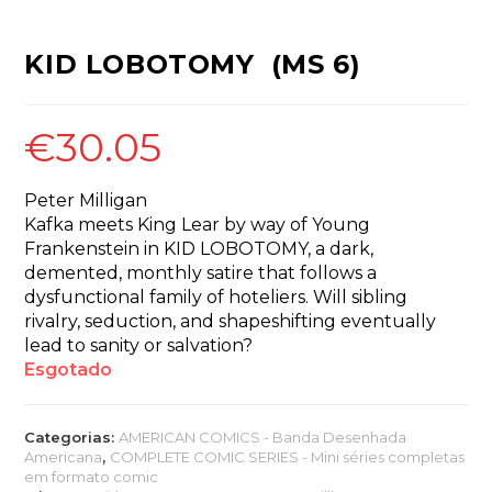
KID LOBOTOMY (MS 6)
€
30.05
Peter Milligan
Kafka meets King Lear by way of Young
Frankenstein in KID LOBOTOMY, a dark,
demented, monthly satire that follows a
dysfunctional family of hoteliers. Will sibling
rivalry, seduction, and shapeshifting eventually
lead to sanity or salvation?
Esgotado
Categorias:
AMERICAN COMICS - Banda Desenhada
Americana
,
COMPLETE COMIC SERIES - Mini séries completas
em formato comic