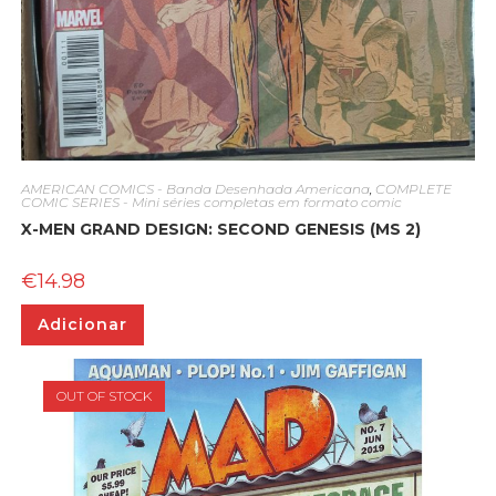
AMERICAN COMICS - Banda Desenhada Americana
,
COMPLETE
COMIC SERIES - Mini séries completas em formato comic
X-MEN GRAND DESIGN: SECOND GENESIS (MS 2)
€
14.98
Adicionar
OUT OF STOCK