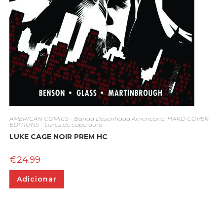
AMERICAN COMICS - Banda Desenhada Americana
,
HARD COVER
EDITIONS - Livros de capa dura
LUKE CAGE NOIR PREM HC
€
24.99
Adicionar