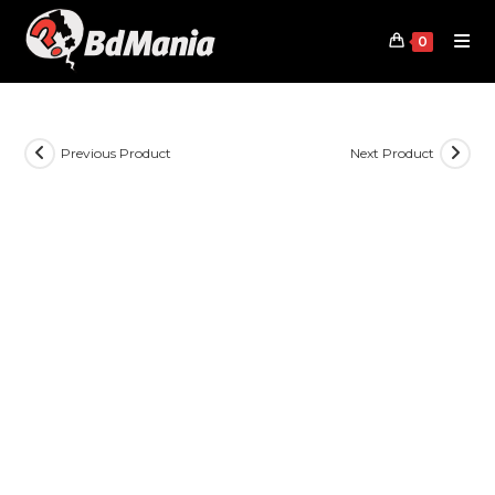
Skip
to
0
content
Previous Product
Next Product