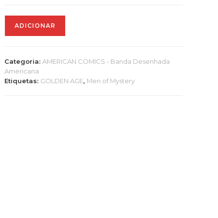
Quantidade
ADICIONAR
de
Golden-
Age
Categoria:
AMERICAN COMICS - Banda Desenhada
Men
Americana
of
Etiquetas:
GOLDEN AGE
,
Men of Mystery
Mystery
#
7
#
8
#
9