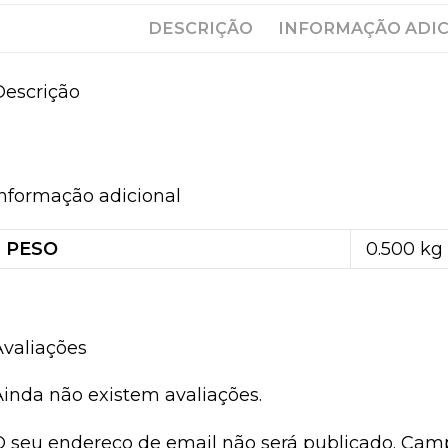
DESCRIÇÃO
INFORMAÇÃO ADI
Descrição
Golden-Age Men of Mystery # 7 # 8 #
Informação adicional
PESO
0.500 kg
Avaliações
Ainda não existem avaliações.
O seu endereço de email não será publicado.
Camp