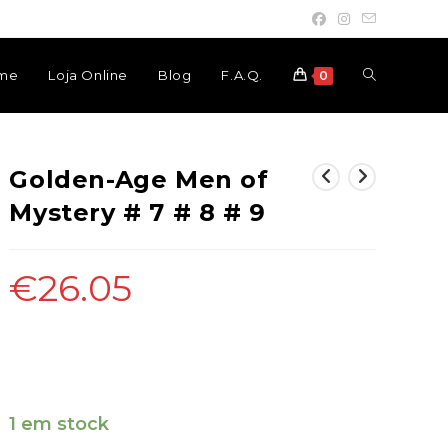
Toggle
me
Loja Online
Blog
F.A.Q.
0
website
Golden-Age Men of
Mystery # 7 # 8 # 9
search
€
26.05
Golden-Age Men of Mystery
# 7 # 8 # 9
1 em stock