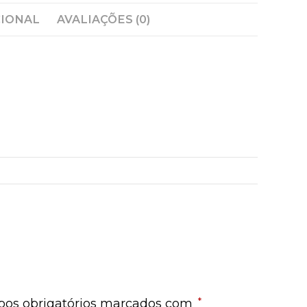
CIONAL
AVALIAÇÕES (0)
 9
*
os obrigatórios marcados com