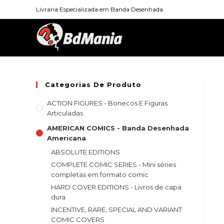
Skip
Livraria Especializada em Banda Desenhada
to
content
Categorias De Produto
ACTION FIGURES - Bonecos E Figuras
Articuladas
AMERICAN COMICS - Banda Desenhada
Americana
ABSOLUTE EDITIONS
COMPLETE COMIC SERIES - Mini séries
completas em formato comic
HARD COVER EDITIONS - Livros de capa
dura
INCENTIVE, RARE, SPECIAL AND VARIANT
COMIC COVERS