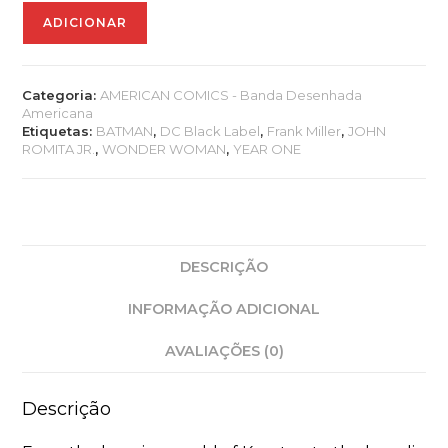
Quantidade
ADICIONAR
de
Superman:
Year
One
Categoria:
AMERICAN COMICS - Banda Desenhada
(MS
Americana
3)
Etiquetas:
BATMAN
,
DC Black Label
,
Frank Miller
,
JOHN
ROMITA JR.
,
WONDER WOMAN
,
YEAR ONE
DESCRIÇÃO
INFORMAÇÃO ADICIONAL
AVALIAÇÕES (0)
Descrição