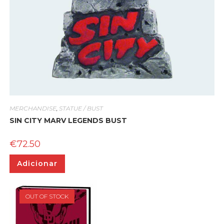
MERCHANDISE
,
STATUE / BUST
SIN CITY MARV LEGENDS BUST
€
72.50
Adicionar
OUT OF STOCK