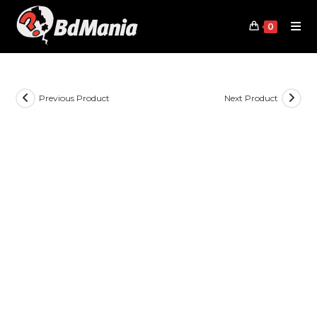
Skip
to
0
content
Previous Product
Next Product