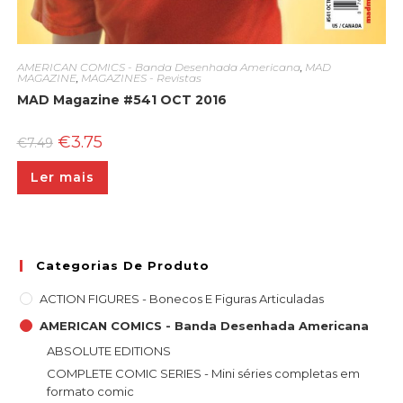
AMERICAN COMICS - Banda Desenhada Americana
,
MAD
MAGAZINE
,
MAGAZINES - Revistas
MAD Magazine #541 OCT 2016
O
O
€
3.75
€
7.49
preço
preço
original
atual
Ler mais
era:
é:
€7.49.
€3.75.
Categorias De Produto
ACTION FIGURES - Bonecos E Figuras Articuladas
AMERICAN COMICS - Banda Desenhada Americana
ABSOLUTE EDITIONS
COMPLETE COMIC SERIES - Mini séries completas em
formato comic